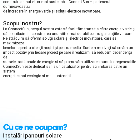
construirea unui viitor mai sustenabil. ConnectSun – partenerul
dumneavoastră
de încredere în energie verde și soluții electrice inovatoare.
Scopul nostru?
La ConnectSun, scopul nostru este să facilităm tranziția către energia verde și
să contribuim la construirea unui viitor mai durabil pentru generațiile viitoare.
Ne străduim să oferim soluții solare și electrice inovatoare, care să
maximizeze
beneficiile pentru clienții noștri și pentru mediu. Suntem motivați să creăm un
impact pozitiv prin fiecare proiect pe care îl realizăm, să reducem dependența
de
sursele tradiționale de energie și să promovăm utilizarea surselor regenerabile.
ConnectSun este dedicat să fie un catalizator pentru schimbarea către un
sistem
energetic mai ecologic și mai sustenabil.
Cu ce ne ocupam?
Instalări panouri solare