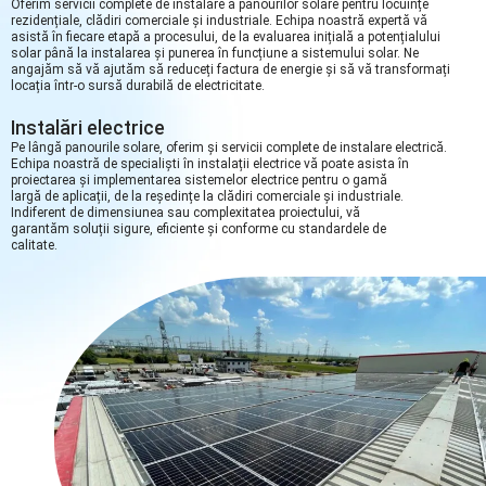
Oferim servicii complete de instalare a panourilor solare pentru locuințe
rezidențiale, clădiri comerciale și industriale. Echipa noastră expertă vă
asistă în fiecare etapă a procesului, de la evaluarea inițială a potențialului
solar până la instalarea și punerea în funcțiune a sistemului solar. Ne
angajăm să vă ajutăm să reduceți factura de energie și să vă transformați
locația într-o sursă durabilă de electricitate.
Instalări electrice
Pe lângă panourile solare, oferim și servicii complete de instalare electrică.
Echipa noastră de specialiști în instalații electrice vă poate asista în
proiectarea și implementarea sistemelor electrice pentru o gamă
largă de aplicații, de la reședințe la clădiri comerciale și industriale.
Indiferent de dimensiunea sau complexitatea proiectului, vă
garantăm soluții sigure, eficiente și conforme cu standardele de
calitate.