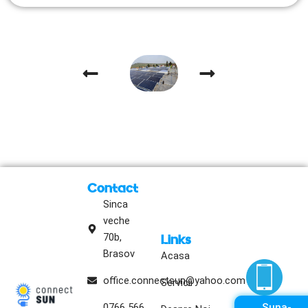
Contact
Sinca
veche
70b,
Links
Brasov
Acasa
office.connectsun@yahoo.com
Servicii
Suna-
0766 566